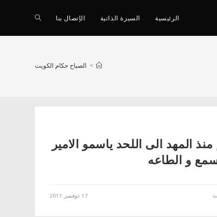
Toggle
الرئيسية
السيرة الذاتية
الإتصال بنا
website
>
الصباح حكام الكويت
search
نذ المهد الى اللحد ياسمو الامير
سمع و الطاعه
على
ت
17 نوفمبر 2011
معكم
منذ
المهد