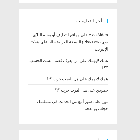
آخر التعليقات
Alaa Alden‎‏
على
مواقع التعارف أو مجلة البلاي
بوي (Play Boy) النسخة العربية حاليا على شبكة
الإنترنت
همك لايهمك
على
من يعرف قصة امسك الخشب‏
؟؟؟
همك لايهمك
على
هل العرب جرب ؟!؟
حمودي
على
هل العرب جرب ؟!؟
نورا
على
صور أبلغ من الحديث في مسلسل
حجاب بو تفخة