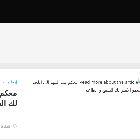
إيجابيات
معكم م
لك ال
التعليقا