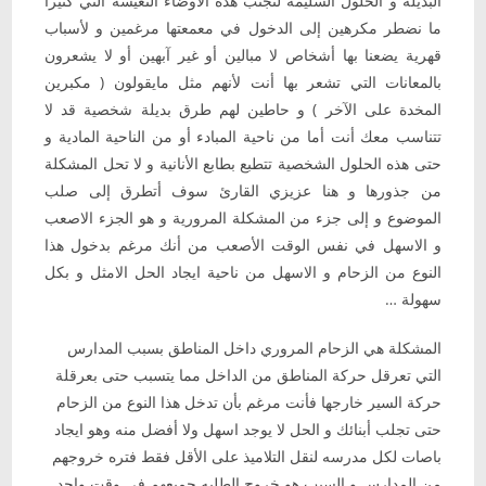
البديلة و الحلول السليمه لتجنب هذه الأوضاء التعيسة التي كثيرا
ما نضطر مكرهين إلى الدخول في معمعتها مرغمين و لأسباب
قهرية يضعنا بها أشخاص لا مبالين أو غير آبهين أو لا يشعرون
بالمعانات التي تشعر بها أنت لأنهم مثل مايقولون ( مكبرين
المخدة على الآخر ) و حاطين لهم طرق بديلة شخصية قد لا
تتناسب معك أنت أما من ناحية المبادء أو من الناحية المادية و
حتى هذه الحلول الشخصية تتطبع بطابع الأنانية و لا تحل المشكلة
من جذورها و هنا عزيزي القارئ سوف أتطرق إلى صلب
الموضوع و إلى جزء من المشكلة المرورية و هو الجزء الاصعب
و الاسهل في نفس الوقت الأصعب من أنك مرغم بدخول هذا
النوع من الزحام و الاسهل من ناحية ايجاد الحل الامثل و بكل
سهولة …
المشكلة هي الزحام المروري داخل المناطق بسبب المدارس
التي تعرقل حركة المناطق من الداخل مما يتسبب حتى بعرقلة
حركة السير خارجها فأنت مرغم بأن تدخل هذا النوع من الزحام
حتى تجلب أبنائك و الحل لا يوجد اسهل ولا أفضل منه وهو ايجاد
باصات لكل مدرسه لنقل التلاميذ على الأقل فقط فتره خروجهم
من المدارس و السبب هو خروج الطلبه جميعهم في وقت واحد