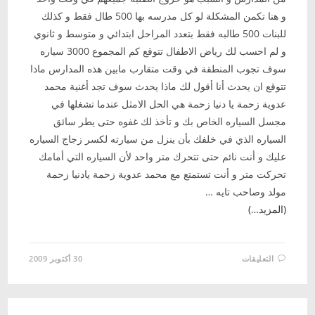
و هنا تكمن المشكلة لو كل مدرسه بها 500 طال فقط و كذلك
للبنات 500 طالبه فقط بتعدد المراحل ابتدائي و متوسط و ثانوي
و لم احسب لك رياض الاطفال تتوقع كم المجموع 3000 سياره
سوف تجوب المنطقة في وقت متقارب مابين هذه المدارس ماذا
تتوقع ان يحدث أنا أقول لك ماذا يحدث سوف تجد أغنية محمد
عدوية زحمة يا دنيا زحمة هي الحل الامثل عندما تشغلها في
مجسل السياره الخاص بك و تأخذ لك غفوه حتى يطر سائق
السياره الذي في خلفك بأن ينزل من سيارته لكسر زجاج السياره
عليك و أنت نائم حتى تتحرك متر واحد لأن السياره التي أمامك
تحركت متر و أنت تستمتع مع محمد عدوية زحمة يادنيا زحمة
مولد وصاحب تايه …
(المزيد…)
على
التعليقات
30 أكتوبر 2009
زحمة
يا
دنيا
زحمة
مغلقة