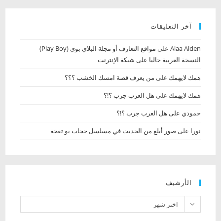
آخر التعليقات
Alaa Alden‎‏
على
مواقع التعارف أو مجلة البلاي بوي (Play Boy)
النسخة العربية حاليا على شبكة الإنترنت
همك لايهمك
على
من يعرف قصة امسك الخشب‏ ؟؟؟
همك لايهمك
على
هل العرب جرب ؟!؟
حمودي
على
هل العرب جرب ؟!؟
نورا
على
صور أبلغ من الحديث في مسلسل حجاب بو تفخة
الأرشيف
الأرشيف
اختر شهر