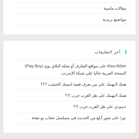
مقالات ماسية
مواضيع بريدية
آخر التعليقات
Alaa Alden‎‏
على
مواقع التعارف أو مجلة البلاي بوي (Play Boy)
النسخة العربية حاليا على شبكة الإنترنت
همك لايهمك
على
من يعرف قصة امسك الخشب‏ ؟؟؟
همك لايهمك
على
هل العرب جرب ؟!؟
حمودي
على
هل العرب جرب ؟!؟
نورا
على
صور أبلغ من الحديث في مسلسل حجاب بو تفخة