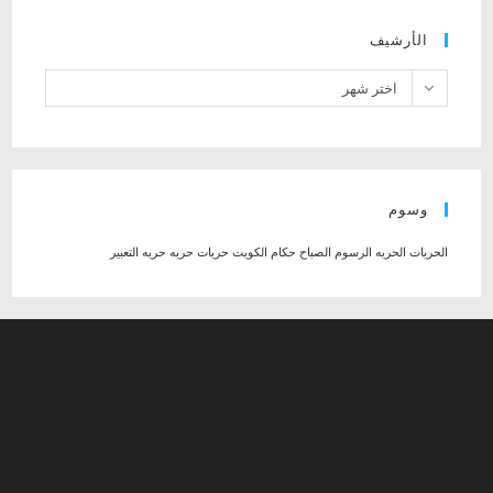
الأرشيف
الأرشيف
اختر شهر
وسوم
الحريات
الحريه
الرسوم
الصباح حكام الكويت
حريات
حريه
حريه التعبير