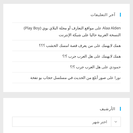
آخر التعليقات
Alaa Alden‎‏
على
مواقع التعارف أو مجلة البلاي بوي (Play Boy)
النسخة العربية حاليا على شبكة الإنترنت
همك لايهمك
على
من يعرف قصة امسك الخشب‏ ؟؟؟
همك لايهمك
على
هل العرب جرب ؟!؟
حمودي
على
هل العرب جرب ؟!؟
نورا
على
صور أبلغ من الحديث في مسلسل حجاب بو تفخة
الأرشيف
الأرشيف
اختر شهر