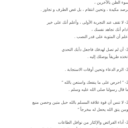
وء الظن بالآخرين ،
رصد مكيدة ، وتحين انتقام ، بل غض الطرف و تجاوز .
 وأعلم أنك على خير
دام أنك تجاهد نفسك ،
علم أن المثوبة على قدر النصب .
ل دأبك التحدي
تخذه طريقاً يوصلك إليه .
ات الاستجابة .
واستعن بالله ”
ا قال رسولنا صلى الله عليه وسلم .
ه حبل متين وحصن منيع
ومن يتق الله يحعل له مخرجاً ”
ن نوافل الطاعات