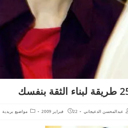
ة لبناء الثقة بنفسك
Post
Post
Po
عبدالمحسن الدعيجاني
22 فبراير 2009
مواضيع بريدية
category:
published:
autho