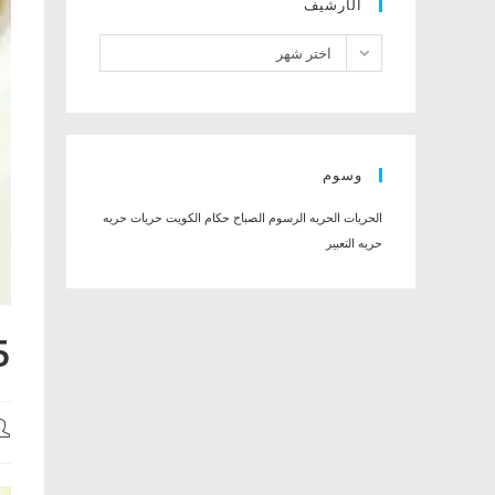
الأرشيف
الأرشيف
اختر شهر
وسوم
الحريات
الحريه
الرسوم
الصباح حكام الكويت
حريات
حريه
حريه التعبير
25 طريق
st
r: