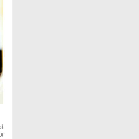
أع
ال