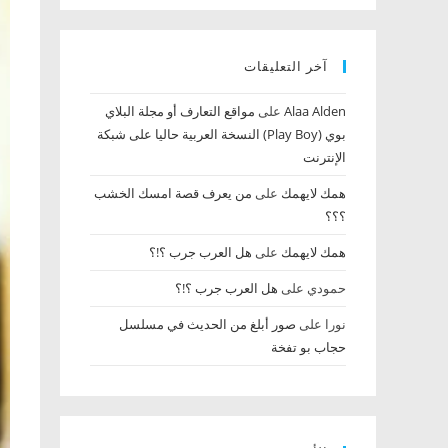
آخر التعليقات
Alaa Alden‎‏
على
مواقع التعارف أو مجلة البلاي
بوي (Play Boy) النسخة العربية حاليا على شبكة
الإنترنت
همك لايهمك
على
من يعرف قصة امسك الخشب‏
؟؟؟
همك لايهمك
على
هل العرب جرب ؟!؟
حمودي
على
هل العرب جرب ؟!؟
نورا
على
صور أبلغ من الحديث في مسلسل
حجاب بو تفخة