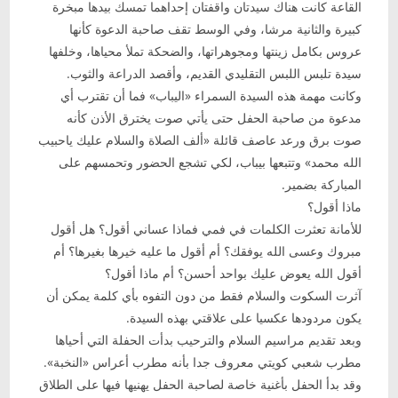
القاعة كانت هناك سيدتان واقفتان إحداهما تمسك بيدها مبخرة
كبيرة والثانية مرشا، وفي الوسط تقف صاحبة الدعوة كأنها
عروس بكامل زينتها ومجوهراتها، والضحكة تملأ محياها، وخلفها
سيدة تلبس اللبس التقليدي القديم، وأقصد الدراعة والثوب.
وكانت مهمة هذه السيدة السمراء «اليباب» فما أن تقترب أي
مدعوة من صاحبة الحفل حتى يأتي صوت يخترق الأذن كأنه
صوت برق ورعد عاصف قائلة «ألف الصلاة والسلام عليك ياحبيب
الله محمد» وتتبعها بيباب، لكي تشجع الحضور وتحمسهم على
المباركة بضمير.
ماذا أقول؟
للأمانة تعثرت الكلمات في فمي فماذا عساني أقول؟ هل أقول
مبروك وعسى الله يوفقك؟ أم أقول ما عليه خيرها بغيرها؟ أم
أقول الله يعوض عليك بواحد أحسن؟ أم ماذا أقول؟
آثرت السكوت والسلام فقط من دون التفوه بأي كلمة يمكن أن
يكون مردودها عكسيا على علاقتي بهذه السيدة.
وبعد تقديم مراسيم السلام والترحيب بدأت الحفلة التي أحياها
مطرب شعبي كويتي معروف جدا بأنه مطرب أعراس «النخبة».
وقد بدأ الحفل بأغنية خاصة لصاحبة الحفل يهنيها فيها على الطلاق