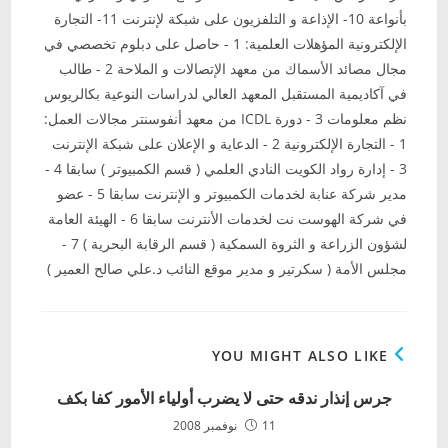
بأنواعة 10- الإذاعة و التلفزيون على شبكة لإنترنت 11- التجارة
الإلكترونية المؤهلات العلمية: 1 - حاصل على دبلوم تخصصي في
مجال مصائد الأسماك من معهد الإتصالات و الملاحة 2 - طالب
في آكاديمية المستقبل المعهد العالي لدراسات النوعية بكالريوس
نظم معلومات 3 - دورة ICDL من معهد أنفوسنتر مجالات العمل:
1 - التجارة الإلكترونية 2 - الدعاية و الإعلان على شبكة الإنترنت
3 - إدارة رواد الكويت النادي العلمي ( قسم الكمبيوتر ) سابقا 4 -
مدير شركة عنابة لخدمات الكمبيوتر و الإنترنت سابقا 5 - عضو
في شركة الهوست نت لخدمات الأنترنت سابقا 6 - الهيئة العامة
لشؤون الزراعة و الثروة السمكية ( قسم الرقابة البحرية ) 7 -
مجلس الأمة ( سكرتير و مدير موقع النائب د.علي صالح العمير )
YOU MIGHT ALSO LIKE
جرس إنذار ندقه حتى لا يضرب أولياء الأمور كفا بكف
11 نوفمبر 2008