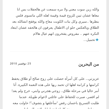
والله زين سوت معني ولا مره سمعت عن هالحفلات بس انا
معاها عشان تبين للزوج قيمة وقيمة اهله اللي ماتسوى فلس
بنظرها ..سيري وكل بنات الكويت معاج والله يوفقج انشالله بعد
الطلاق وبالعكس حلو ان الاطفال يعرفون ان هالحفه عشان ابتعاد
النكره عنهم .. مفروض يفتخرون انهم عيال هالام
تحميل...
من البحرين
25 نوفمبر 2010
عزيزتي… على كل أمرأة حصلت على زوج صالح أو طلاق يحفظ
كرامتها و كرامة اهلها ان تحمد ربها على هذه النعمة الكبيرة. أنا
أمر حاليا في مرحلة طلاق.. زوجي هجرني وابني، خرج ولم يعد!
لم اقصر، صبرت للحفاظ على عائلتي لاعوام طويلة. عندما
طلبت التسريح باحسان رفض “سأعلقها و بتشوف”! حاولت معه
و مع اهله و صبرت سنة كاملة احتراما له لانة والد طفلي و