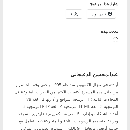
شارك هذا الموضوع:
فيس بوك
X
معجب بهذه:
جاري
التحميل…
عبدالمحسن الدعيجاني
أبتدئة في مجال الكمبيوتر منذ عام 1995 و حتى وقتنا الحاضر و
من خلال هذه المسيرة أكتسبت الكثير من الخبرات المتنوعة في
المجالات التالية : 1 - برمجة المواقع و أدارتها 2 - لغة VB
البرمجية 3 - لغة HTML البرمجية 4 - لغة PHP البرمجية 5 -
أعداد الشبكات و إدارته 6 - صيانة الكمبيوتر ( هاردوير - سوفت
وير ) 7 - تصميم الرسومات الثابتة و المتحركة 8 - التعامل مع
حزمة أوفس مايعادل - ICDL 9 - المونتاج الصوتي و المرئي