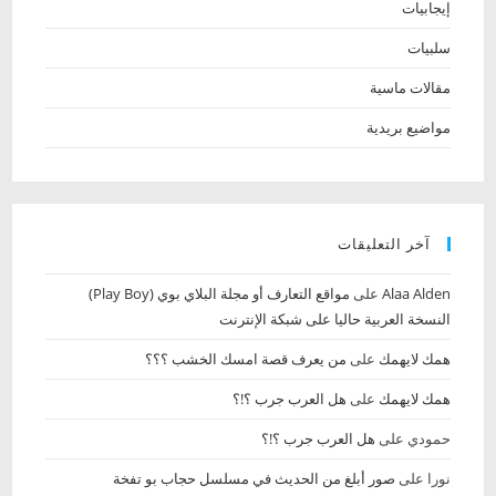
إيجابيات
سلبيات
مقالات ماسية
مواضيع بريدية
آخر التعليقات
Alaa Alden‎‏
على
مواقع التعارف أو مجلة البلاي بوي (Play Boy)
النسخة العربية حاليا على شبكة الإنترنت
همك لايهمك
على
من يعرف قصة امسك الخشب‏ ؟؟؟
همك لايهمك
على
هل العرب جرب ؟!؟
حمودي
على
هل العرب جرب ؟!؟
نورا
على
صور أبلغ من الحديث في مسلسل حجاب بو تفخة