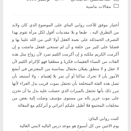
published:
author:
Post
مقالات ماسية
category:
أختيار موفق للأخت روابي البناي على الموضوع الذي كان ولابد
من التطرق اليه ، طبعا و بلا مقدمات أقول لكل مرأة تقوم بهذا
التصرف الحمدلله على نعمة العقل أولا التي من الله علينا بها و
فضلنا على كثير من خلقة و أن لم تستحي ففعل ماشئت و إن
أكرمت الكريم ملكته و إن أكرمت اللئيم تمرد لأن زواج مثل هذه
الفئات من النساء العقيمات فكريا و منطقيا فهو كإكرام اللئيم لأن
لا عقل و لا منطق يقبلان بحتفال بمناسبة من المفترض في أبشع
الأمور بأن لا تحرك ساكنا أو أن تمر بلا إهتمام ، ولا أستبعد بأن
تصل هذه الفئة المتخلفة بأن تحتفل بموت قريب بدل العزاء لأنها
تبرر ذلك بأنها تحتفل بالميراث الذي حصلت عليه بدل ما أن تحزن
على موت عزيز ياله من مستوى مؤسف وصلت إلية بعض من
مخلفات المجتمع فلا أطيل عليكم أعزائي و أترككم مع المقالة
كتبت روابي البناي:
يوم الاثنين من كل أسبوع هو موعد درس الباليه لابنتي الغالية