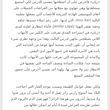
«ريان» فأحرص على أن أصطحبها بنفسي للدرس لكي أستمتع
بمشاهدتها وهي تتهاوى مع مثيلاتها من الفراشات الجميلات على
أنغام الموسيقى الهادئة المريحة للأعصاب التي تشغلها معلمة
البالية miss Keri، التي لديها، على رغم امتلاء جسدها، لياقة
وخفة تفتقر إليهما Jenifer Lopez، فأثناء انتظاري لفلذة كبدي
«ريان» في استراحة الفندق تعرفت على الكثير من الأمهات
اللاتي يصطحبن بناتهن لدرس الباليه، وهذا من وجهة نظري شيء
جد إيجابي أن تكون البنت بصحبة أمها عوضا عن الخدامة التي
باتت هي الآمرة الناهية في جميع الأمور لدى البعض.
والامانة أن المجموعة التي تعرفت عليها من الأمهات كانت
ممتعة جدا، فكانت الساعة ونصف الساعة التي نقضيها في
الانتظار تمر ولا نحس بها، ولهذا أجد نفسي أحرص على حضور
هذا الملتقى الممتع.
ولكن بفعل عوامل الطبيعة وبسبب موجة الغبار التي اجتاحت
البلاد منذ أسبوع زارني زائر ثقيل لا أحبه ولا أتمنى أن يزور عدوا
ولا صديقا، أتدرون من هو هذا الزائر؟ فهو ثقيل الدم «الربو» الذي
جعلني طريحة الفراش لمدة 4 أيام لم أتمكن خلالها من