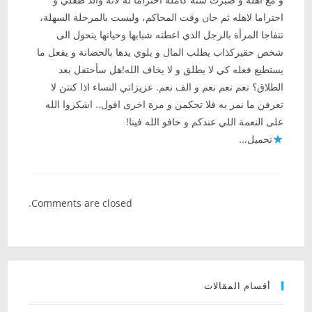
احتراما لاهله ثم حان وقت المحاكم، وليست بالمرحلة السهلة،
تتفاجا المرأة بالرجل الذي اعطته شبابها وحياتها يتحول الى
شخص حقيركذاب يطلب المال و يلوي يدها بالحضانة و يفعل ما
يستطيع فعله كي لا يطلق و لا يخاف الله!هل سأحتفل بعد
الطلاق؟ نعم نعم نعم و الف نعم. عزيزاتي النساء اذا كنتن لا
تعرفن ما نمر به فلا تحكمن و مرة اخرى اقول.. اشكروا الله
على النعمة اللي عندكم و خافو الله فينا!
تحميل...
Comments are closed.
أقسام المقالات