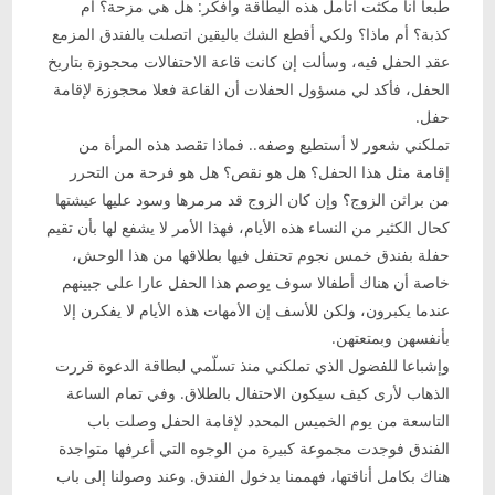
طبعا أنا مكثت أتأمل هذه البطاقة وأفكر: هل هي مزحة؟ أم
كذبة؟ أم ماذا؟ ولكي أقطع الشك باليقين اتصلت بالفندق المزمع
عقد الحفل فيه، وسألت إن كانت قاعة الاحتفالات محجوزة بتاريخ
الحفل، فأكد لي مسؤول الحفلات أن القاعة فعلا محجوزة لإقامة
حفل.
تملكني شعور لا أستطيع وصفه.. فماذا تقصد هذه المرأة من
إقامة مثل هذا الحفل؟ هل هو نقص؟ هل هو فرحة من التحرر
من براثن الزوج؟ وإن كان الزوج قد مرمرها وسود عليها عيشتها
كحال الكثير من النساء هذه الأيام، فهذا الأمر لا يشفع لها بأن تقيم
حفلة بفندق خمس نجوم تحتفل فيها بطلاقها من هذا الوحش،
خاصة أن هناك أطفالا سوف يوصم هذا الحفل عارا على جبينهم
عندما يكبرون، ولكن للأسف إن الأمهات هذه الأيام لا يفكرن إلا
بأنفسهن وبمتعتهن.
وإشباعا للفضول الذي تملكني منذ تسلّمي لبطاقة الدعوة قررت
الذهاب لأرى كيف سيكون الاحتفال بالطلاق. وفي تمام الساعة
التاسعة من يوم الخميس المحدد لإقامة الحفل وصلت باب
الفندق فوجدت مجموعة كبيرة من الوجوه التي أعرفها متواجدة
هناك بكامل أناقتها، فهممنا بدخول الفندق. وعند وصولنا إلى باب