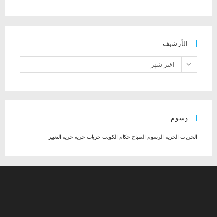
الأرشيف
الأرشيف
اختر شهر
وسوم
الحريات
الحريه
الرسوم
الصباح حكام الكويت
حريات
حريه
حريه التعبير