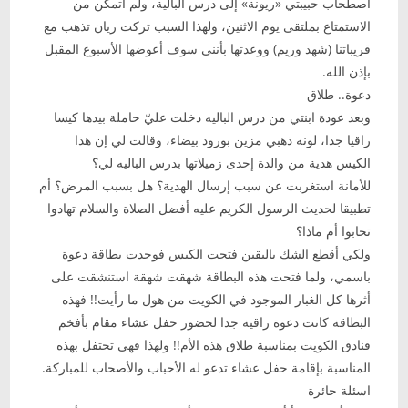
اصطحاب حبيبتي «ريونة» إلى درس البالية، ولم أتمكن من
الاستمتاع بملتقى يوم الاثنين، ولهذا السبب تركت ريان تذهب مع
قريباتنا (شهد وريم) ووعدتها بأنني سوف أعوضها الأسبوع المقبل
بإذن الله.
دعوة.. طلاق
وبعد عودة ابنتي من درس الباليه دخلت عليّ حاملة بيدها كيسا
راقيا جدا، لونه ذهبي مزين بورود بيضاء، وقالت لي إن هذا
الكيس هدية من والدة إحدى زميلاتها بدرس الباليه لي؟
للأمانة استغربت عن سبب إرسال الهدية؟ هل بسبب المرض؟ أم
تطبيقا لحديث الرسول الكريم عليه أفضل الصلاة والسلام تهادوا
تحابوا أم ماذا؟
ولكي أقطع الشك باليقين فتحت الكيس فوجدت بطاقة دعوة
باسمي، ولما فتحت هذه البطاقة شهقت شهقة استنشقت على
أثرها كل الغبار الموجود في الكويت من هول ما رأيت!! فهذه
البطاقة كانت دعوة راقية جدا لحضور حفل عشاء مقام بأفخم
فنادق الكويت بمناسبة طلاق هذه الأم!! ولهذا فهي تحتفل بهذه
المناسبة بإقامة حفل عشاء تدعو له الأحباب والأصحاب للمباركة.
اسئلة حائرة