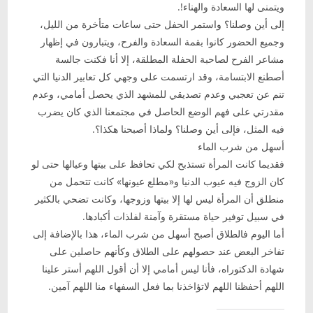
ويتمنى لها السعادة والهناء!.
إلى أين وصلنا؟ واستمر الحفل حتى ساعات متأخرة من الليل،
وجميع الحضور كانوا بقمة السعادة والفرح، ويتبارون في إظهار
مشاعر الفرح لصاحبة الحفلة المطلقة، إلا أنا فكنت جالسة
أصطنع الابتسامة، وقد ارتسمت على وجهي كل تعابير الدنيا التي
تنم عن تعجبي وعدم تصديقي للمشهد الذي يحصل أمامي، وعدم
مقدرتي على فهم الوضع الحاصل في مجتمعنا الذي كان يضرب
فيه المثل، فإلى أين وصلنا؟ ولماذا أصبحنا هكذا؟.
أسهل من شرب الماء
فقديما كانت المرأة تستذبح لكي تحافظ على بيتها وعيالها حتى لو
كان الزوج فيه عيوب الدنيا و«مطلع عيونها» كانت تتحمل من
منطلق أن المرأة ليس لها إلا بيتها وزوجها، وكانت تضحي بالكثير
في سبيل توفير حياة مستقرة وآمنة لفلذات أكبادها.
أما اليوم فالطلاق أصبح أسهل من شرب الماء، هذا بالإضافة إلى
تفاخر البعض عند حصولهم على الطلاق وكأنهم حاصلين على
شهادة الدكتوراه، فأنا ليس أمامي إلا أن أقول اللهم أستر علينا
اللهم أحفظنا اللهم لاتؤاخذنا بما فعل السفهاء منا اللهم آمين.